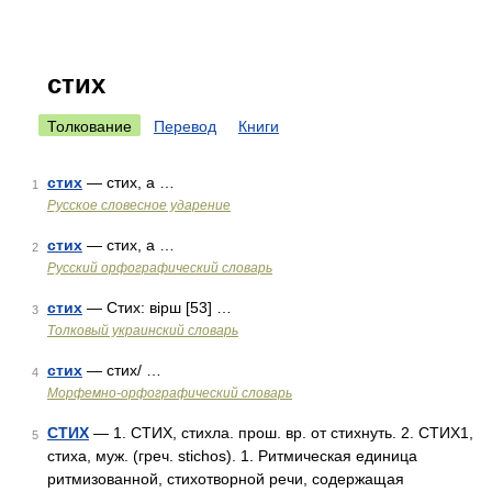
стих
Толкование
Перевод
Книги
стих
— стих, а …
1
Русское словесное ударение
стих
— стих, а …
2
Русский орфографический словарь
стих
— Стих: вірш [53] …
3
Толковый украинский словарь
стих
— стих/ …
4
Морфемно-орфографический словарь
СТИХ
— 1. СТИХ, стихла. прош. вр. от стихнуть. 2. СТИХ1,
5
стиха, муж. (греч. stichos). 1. Ритмическая единица
ритмизованной, стихотворной речи, содержащая